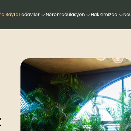
na Sayfa
Tedaviler
Nöromodülasyon
Hakkımızda
Ne
z