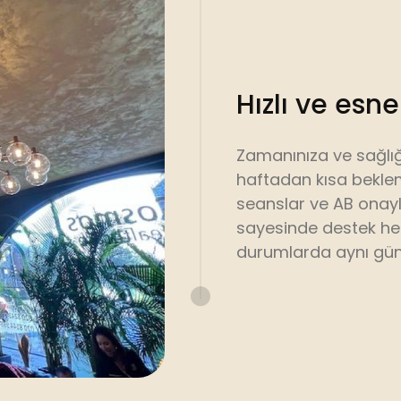
Hızlı ve esn
Zamanınıza ve sağlığ
haftadan kısa beklem
seanslar ve AB onaylı
sayesinde destek her
durumlarda aynı gü