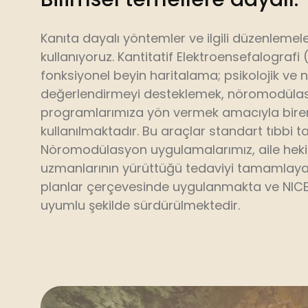
Kanıta dayalı yöntemler ve ilgili düzenlemel
kullanıyoruz. Kantitatif Elektroensefalografi
fonksiyonel beyin haritalama; psikolojik ve n
değerlendirmeyi desteklemek, nöromodülas
programlarımıza yön vermek amacıyla birer 
kullanılmaktadır. Bu araçlar standart tıbbi ta
Nöromodülasyon uygulamalarımız, aile hekim
uzmanlarının yürüttüğü tedaviyi tamamlayan
planlar çerçevesinde uygulanmakta ve NICE r
uyumlu şekilde sürdürülmektedir.