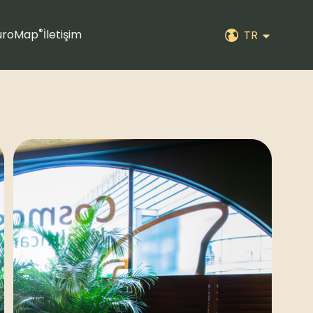
®
uroMap
İletişim
TR