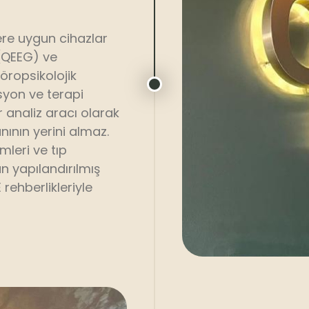
ere uygun cihazlar
 (QEEG) ve
öropsikolojik
yon ve terapi
analiz aracı olarak
nının yerini almaz.
leri ve tıp
 yapılandırılmış
ehberlikleriyle