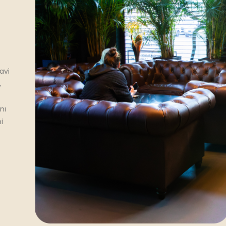
avi
,
nı
i